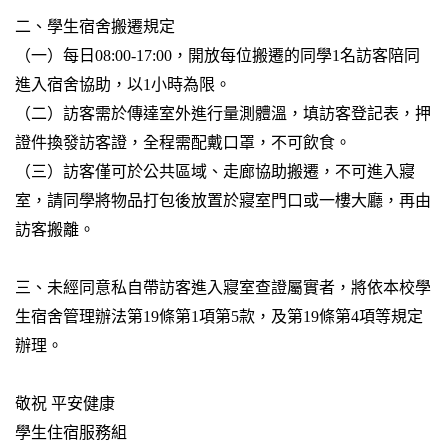
二、學生宿舍搬遷規定
（一）每日08:00-17:00，開放每位搬遷的同學1名訪客陪同
進入宿舍協助，以1小時為限。
（二）訪客需於傳達室外進行量測體溫，填訪客登記表，押
證件換發訪客證，全程需配戴口罩，不可飲食。
（三）訪客僅可於公共區域、走廊協助搬遷，不可進入寢
室，請同學將物品打包後放置於寢室門口或一樓大廳，再由
訪客搬離。
三、未經同意私自帶訪客進入寢室查證屬實者，將依本校學
生宿舍管理辦法第19條第1項第5款，及第19條第4項等規定
辦理。
敬祝 平安健康
學生住宿服務組