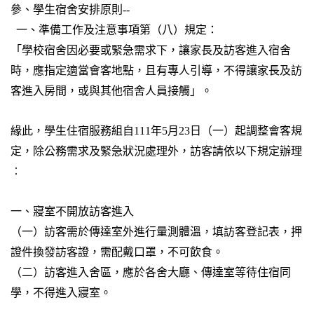
參、學生宿舍安排原則--
一、準備工作及注意事項第（八）規定：
「學校宿舍因必要或緊急需求下，讓家長及訪客進入宿舍
時，應指定適當會客地點，且有專人引導，不得讓家長及訪
客進入房間，或與其他宿舍人員接觸」。
緣此
，
學生住宿服務組自111年5月23日（一）起調整會客規
定，除公務需求及緊急狀況處理外，訪客請依以下規定辦理
︰
一、寢室不開放訪客進入
（一）訪客需於傳達室外進行量測體溫，填訪客登記表，押
證件換發訪客證，需配戴口罩，不可飲食。
（二）訪客進入舍區，應於各舍大廳、傳達室等待住宿同
學，不得進入寢室。