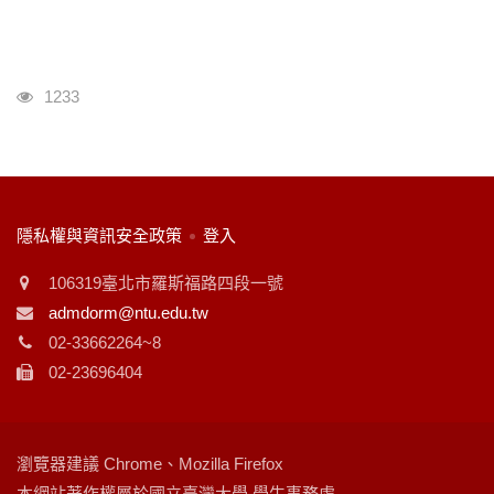
瀏覽人次
1233
:::
隱私權與資訊安全政策
登入
106319臺北市羅斯福路四段一號
admdorm@ntu.edu.tw
02-33662264~8
02-23696404
瀏覽器建議 Chrome、Mozilla Firefox
本網站著作權屬於國立臺灣大學 學生事務處